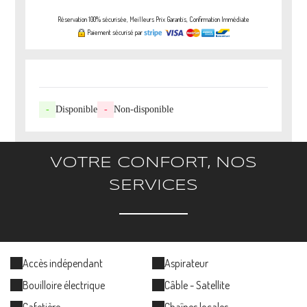
Réservation 100% sécurisée, Meilleurs Prix Garantis, Confirmation Immédiate
Paiement sécurisé par
-
Disponible
-
Non-disponible
VOTRE CONFORT, NOS
SERVICES
Accès indépendant
Aspirateur
Bouilloire électrique
Câble - Satellite
Cafetière
Chaînes locales