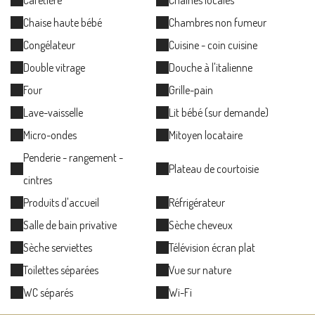
Chaise haute bébé
Chambres non fumeur
Congélateur
Cuisine - coin cuisine
Double vitrage
Douche à l'italienne
Four
Grille-pain
Lave-vaisselle
Lit bébé (sur demande)
Micro-ondes
Mitoyen locataire
Penderie - rangement -
Plateau de courtoisie
cintres
Produits d'accueil
Réfrigérateur
Salle de bain privative
Sèche cheveux
Sèche serviettes
Télévision écran plat
Toilettes séparées
Vue sur nature
WC séparés
Wi-Fi