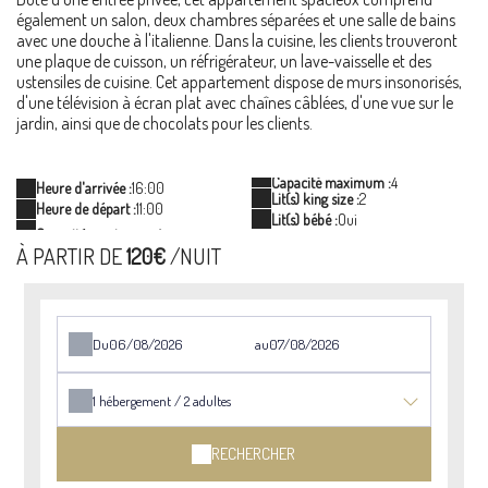
également un salon, deux chambres séparées et une salle de bains
avec une douche à l'italienne. Dans la cuisine, les clients trouveront
une plaque de cuisson, un réfrigérateur, un lave-vaisselle et des
ustensiles de cuisine. Cet appartement dispose de murs insonorisés,
d'une télévision à écran plat avec chaînes câblées, d'une vue sur le
jardin, ainsi que de chocolats pour les clients.
Capacité maximum :
4
Heure d'arrivée :
16:00
Lit(s) king size :
2
Heure de départ :
11:00
Lit(s) bébé :
Oui
À PARTIR DE
120€
/NUIT
Du
au
1
hébergement /
2
adultes
RECHERCHER