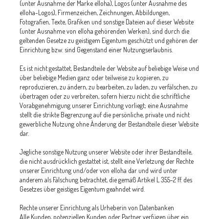
(unter Ausnahme der Marke elloha), Logos (unter Ausnahme des
elloha-Logos), Firmenzeichen, Zeichnungen, Abbildungen,
Fotografien, Texte, Grafiken und sonstige Dateien auf dieser Website
(unter Ausnahme von elloha gehörenden Werken), sind durch die
geltenden Gesetze zu geistigem Eigentum geschützt und gehören der
Einrichtung bzw. sind Gegenstand einer Nutzungserlaubnis.
Es ist nicht gestattet, Bestandteile der Website auf beliebige Weise und
über beliebige Medien ganz oder teilweise zu kopieren, zu
reproduzieren, zu ändern, zu bearbeiten, zu laden, zu verfälschen, zu
übertragen oder zu verbreiten, sofern hierzu nicht die schriftliche
Vorabgenehmigung unserer Einrichtung vorliegt; eine Ausnahme
stellt die strikte Begrenzung auf die persönliche, private und nicht
gewerbliche Nutzung ohne Änderung der Bestandteile dieser Website
dar.
Jegliche sonstige Nutzung unserer Website oder ihrer Bestandteile,
die nicht ausdrücklich gestattet ist, stellt eine Verletzung der Rechte
unserer Einrichtung und/oder von elloha dar und wird unter
anderem als Fälschung betrachtet, die gemäß Artikel L 355-2 ff. des
Gesetzes über geistiges Eigentum geahndet wird.
Rechte unserer Einrichtung als Urheberin von Datenbanken
Alle Kunden, potenziellen Kunden oder Partner verfügen über ein