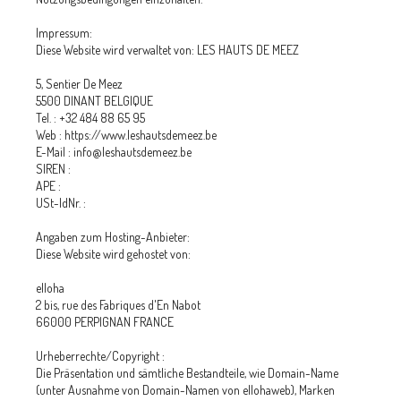
Impressum:
Diese Website wird verwaltet von: LES HAUTS DE MEEZ
5, Sentier De Meez
5500 DINANT BELGIQUE
Tel. : +32 484 88 65 95
Web : https://www.leshautsdemeez.be
E-Mail : info@leshautsdemeez.be
SIREN :
APE :
USt-IdNr. :
Angaben zum Hosting-Anbieter:
Diese Website wird gehostet von:
elloha
2 bis, rue des Fabriques d'En Nabot
66000 PERPIGNAN FRANCE
Urheberrechte/Copyright :
Die Präsentation und sämtliche Bestandteile, wie Domain-Name
(unter Ausnahme von Domain-Namen von ellohaweb), Marken