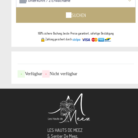
1
unterkunft /
2
Erwachsene
SUCHEN
100% sichere Buchung, beste Preise garantiert, sofortige Bestätigung
Zahlung gesichert durch
-
Verfügbar
-
Nicht verfügbar
LES HAUTS DE MEEZ
5, Sentier De Meez,