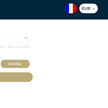
EUR
 du
7 août
au
8 août
Modifier