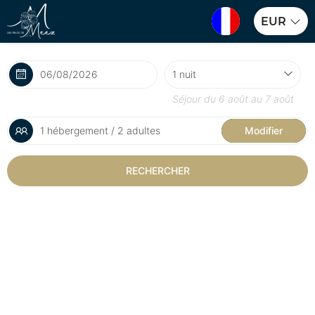
EUR
Séjour du
6 août
au
7 août
1 hébergement / 2 adultes
Modifier